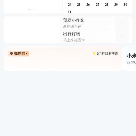
24
25
26
27
28
29
30
31
贺磊小作文
新能源车评
出行好物
马上来福香卡
2个栏目有更新
小米
29.9