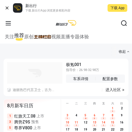
新出行
下载 App
下载 新出行App 浏览更多精彩内容
推荐
关注
原创
视频
直播
专题
体验
收起
极氪001
指导价：26.98-32.98万
车系详情
配置参数
进入社区
迪丽热巴代言卫士，古力娜扎代言猛士，你关注到了哪一个？
一
二
三
四
五
六
日
8月新车日历
1
2
1
红旗天工08
上市
尊界V680
3
4
上市
5
6
7
8
埃安AION
9
1
5
5
1
6
3
1
1
腾势Z9S
预售
享界G9
预售
长城H10
3
5
5
10
11
12
13
14
15
16
1
1
1
1
1
尊界V800
上市
别克至境L7
预售
深蓝S05 
5
5
6
17
18
19
20
21
22
23