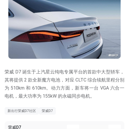
荣威 D7 诞生于上汽星云纯电专属平台的首款中大型轿车，
其将提供 2 款全新魔方电池，对应 CLTC 综合续航里程分别
为 510km 和 610km。动力方面，新车将一台 VGA 六合一
电机，最大功率为 155kW 的永磁同步电机。
新出行荣威D7社区
荣威D7
荣威D7