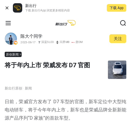
新出行
下载 App
下载 新出行App 浏览更多精彩内容
陈大个同学
关注
深蓝SL03
问界M8
唐DM
2023-06-17
原创新闻
将于年内上市 荣威发布 D7 官图
新出行原创 · 新闻
日前，荣威官方发布了 D7 车型的官图，新车定位中大型纯
电动轿车，将于今年年内上市，新车也是荣威品牌全新新能
源产品序列“D 家族”的首款车型。