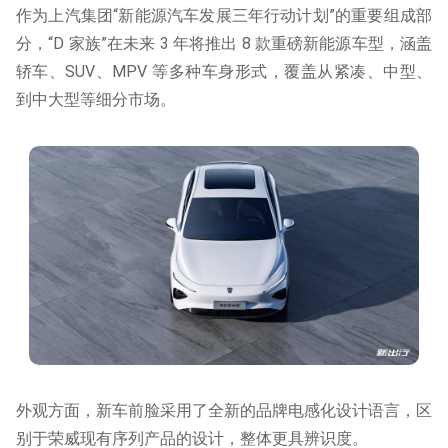
作为上汽集团“新能源汽车发展三年行动计划”的重要组成部
分，“D 家族”在未来 3 年将推出 8 款重磅新能源车型，涵盖
轿车、SUV、MPV 等多种车身形式，覆盖从紧凑、中型、
到中大型等细分市场。
外观方面，新车前脸采用了全新的品牌电感化设计语言，区
别于荣威现有序列产品的设计，整体更具辨识度。