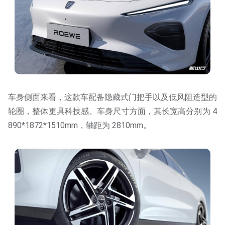
车身侧面来看，这款车配备隐藏式门把手以及低风阻造型的
轮圈，整体更具科技感。车身尺寸方面，其长宽高分别为 4
890*1872*1510mm，轴距为 2810mm。