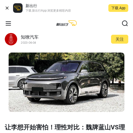
新出行
下载 App
下载 新出行App 浏览更多精彩内容
知嘹汽车
关注
2023-06-04
让李想开始害怕！理性对比：魏牌蓝山VS理