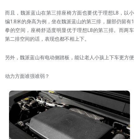
而且，魏派蓝山在第三排座椅方面也要优于理想L8，以小
编1.8米的身高为例，坐在魏派蓝山的第三排，腿部仍留有1
拳的空间，座椅舒适度明显优于理想L8的第三排。而两车
第二排空间的话，表现也都不相上下。
另外，魏派蓝山有电动侧踏板，能让老人小孩上下车更方便
动力方面谁强谁弱？