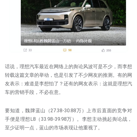
话说，理想汽车最近在网络上的舆论风波可是不少，而李想
转载这篇文章的举动，也是引发了不少网友的推测。有的网
友表示：难道是李想怕了？还有的网友表示：这就是理想汽
车的营销手段，不必在意。
要知道，魏牌蓝山（27.38-30.88万）上市后直面的竞争对
手便是理想L8（33.98-39.98万）。李想主动挑起舆论战，
至少证明一点，蓝山的市场表现让他重视了。