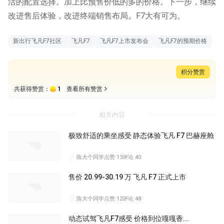
活的配置选择。加上比预售价低的多的价格。下一步，继续
改进售后体验，改进终端销售布局。F7大有可为。
新出行飞凡F7社区
飞凡F7
飞凡F7上市发布会
飞凡F7的预期价格
积分赞赏
1
共获得赞赏：
查看所有赞赏
相关内容
极致舒适的乘坐感受 静态体验飞凡 F7 巴赫座舱
陈大个同学
点赞 13
评论 40
售价 20.99-30.19 万 飞凡 F7 正式上市
陈大个同学
点赞 12
评论 48
动态试驾飞凡F7感受 价格到位嘎嘎香...