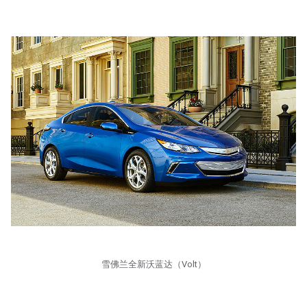
雪佛兰全新沃蓝达（Volt）