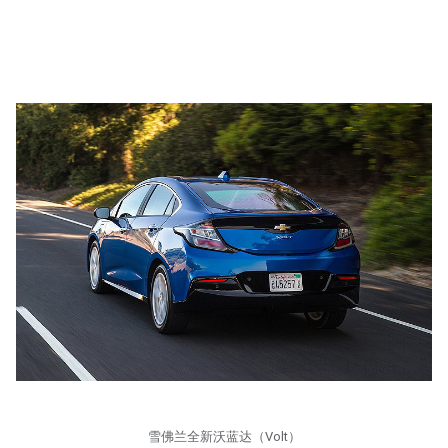
雪佛兰全新沃蓝达（Volt）