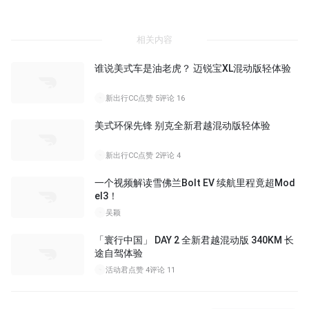
相关内容
谁说美式车是油老虎？ 迈锐宝XL混动版轻体验
新出行CC
点赞 5
评论 16
美式环保先锋 别克全新君越混动版轻体验
新出行CC
点赞 2
评论 4
一个视频解读雪佛兰Bolt EV 续航里程竟超Mod
el3！
吴颖
「寰行中国」 DAY 2 全新君越混动版 340KM 长
途自驾体验
活动君
点赞 4
评论 11