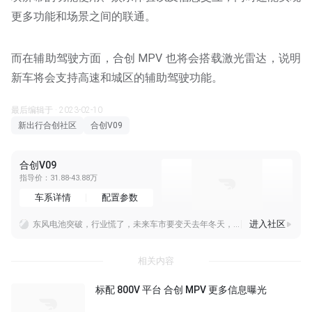
更多功能和场景之间的联通。
而在辅助驾驶方面，合创 MPV 也将会搭载激光雷达，说明
新车将会支持高速和城区的辅助驾驶功能。
最后编辑于 · 2023-02-10
新出行合创社区
合创V09
合创V09
指导价：31.88-43.88万
车系详情
配置参数
进入社区
东风电池突破，行业慌了，未来车市要变天去年冬天，东风汽车在漠河做了测试，零下四十度的天气里，车子还能平稳行驶，他们说用的是全固态电池，能量密度达到每公斤三百五十
这款车外观极具机甲风格，线条棱角分明，钻石造型的前格栅搭配细长头灯，辨识度超高。车内空间宽敞，得益于四轮四角设计，后排乘坐也很舒适。内饰简约又充满科技感，14.
这车是合创
相关内容
标配 800V 平台 合创 MPV 更多信息曝光