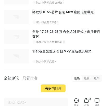
陈大个同学
点赞 2
评论 1
搭载双 8155 芯片 合创 MPV 座舱信息曝光
张一根
点赞 2
评论 1
售价 17.98-26.98 万 合创 A06 正式上市且开启
交付
陈大个同学
点赞 8
评论 11
将配备激光雷达 合创 MPV 最新信息曝光
陈大个同学
点赞 4
全部评论
只看作者
最热
最新
最早
App 内打开
3
说点什么吧~
赞赏
点赞
评论