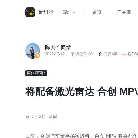
新出行
首页
产品库
深圳
陈大个同学
2022-12-12
深蓝SL03
问界M8
唐DM
原创新闻
将配备激光雷达 合创 MP
新出行原创 · 新闻
日前，合创汽车董事杨颖爆料，合创 MPV 将会