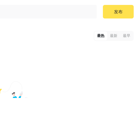
发布
最热
最新
最早
排沙发空着～
评论哦，快抢沙发吧！