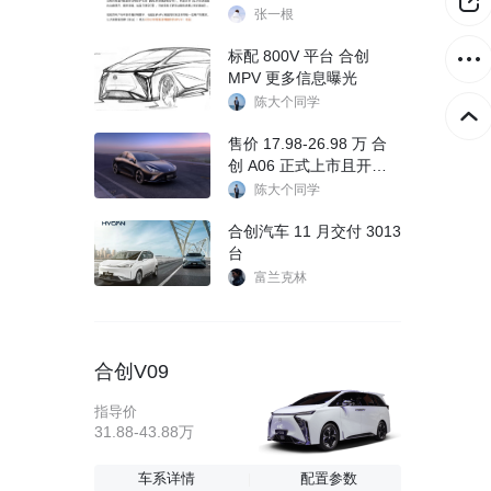
张一根
标配 800V 平台 合创
MPV 更多信息曝光
陈大个同学
售价 17.98-26.98 万 合
创 A06 正式上市且开启
交付
陈大个同学
合创汽车 11 月交付 3013
台
富兰克林
合创V09
指导价
31.88-43.88万
车系详情
配置参数