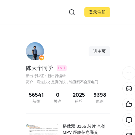
登录注册
进主页
陈大个同学
Lv.7
新出行认证：新出行编辑
简介：弯道快才是真的快，谁直线不会踩电门
56541
0
2025
9398
获赞
关注
粉丝
原创
搭载双 8155 芯片 合创
MPV 座舱信息曝光