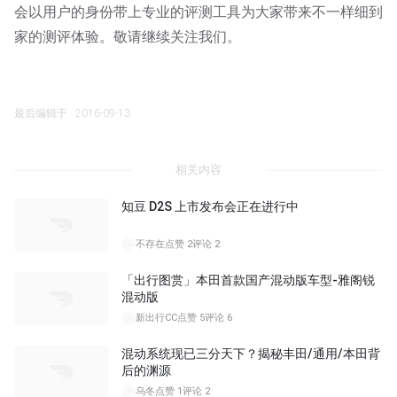
会以用户的身份带上专业的评测工具为大家带来不一样细到
家的测评体验。敬请继续关注我们。
最后编辑于 · 2016-09-13
相关内容
知豆 D2S 上市发布会正在进行中
不存在
点赞 2
评论 2
「出行图赏」本田首款国产混动版车型-雅阁锐
混动版
新出行CC
点赞 5
评论 6
混动系统现已三分天下？揭秘丰田/通用/本田背
后的渊源
乌冬
点赞 1
评论 2