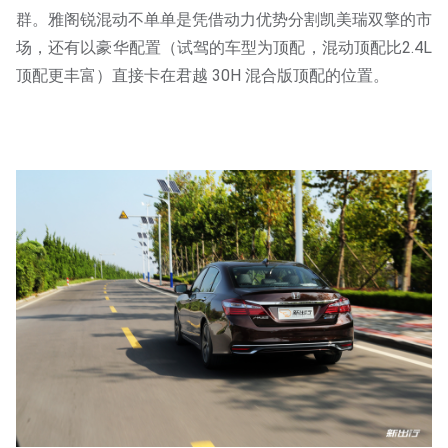
群。雅阁锐混动不单单是凭借动力优势分割凯美瑞双擎的市
场，还有以豪华配置（试驾的车型为顶配，混动顶配比2.4L
顶配更丰富）直接卡在君越 30H 混合版顶配的位置。