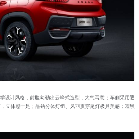
自然美学设计风格，前脸勾勒出云峰式造型，大气写意；车侧采用逐
灯，立体感十足；晶钻分体灯组、风羽贯穿尾灯极具美感；曜黑