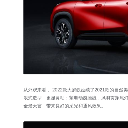
从外观来看， 2022款大蚂蚁延续了2021款的
浪式造型，更显灵动；掣电动感腰线，风羽贯穿尾
全景天窗，带来良好的采光和通风效果。