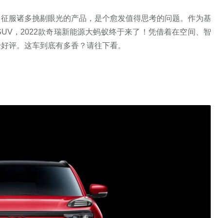
力征服诸多挑剔眼光的产品，是个愈发值得思考的问题。作为基
SUV，2022款奇瑞新能源大蚂蚁终于来了！凭借着在空间、智
受好评。这车到底有多香？请往下看。