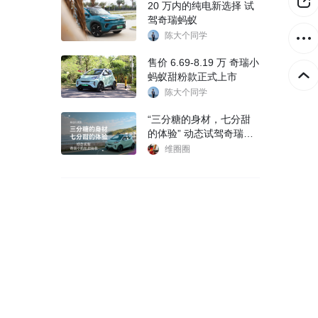
20 万内的纯电新选择 试
驾奇瑞蚂蚁
陈大个同学
售价 6.69-8.19 万 奇瑞小
蚂蚁甜粉款正式上市
陈大个同学
“三分糖的身材，七分甜
的体验” 动态试驾奇瑞小
蚂蚁甜粉款
维圈圈