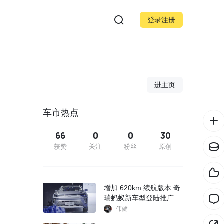
登录注册
进主页
车市热点
66
0
0
30
获赞
关注
粉丝
原创
增加 620km 续航版本 奇
瑞蚂蚁新车型登陆推广目
录
伟健