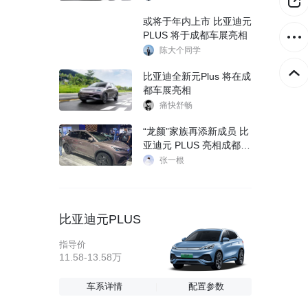
或将于年内上市 比亚迪元
PLUS 将于成都车展亮相
陈大个同学
比亚迪全新元Plus 将在成
都车展亮相
痛快舒畅
“龙颜”家族再添新成员 比
亚迪元 PLUS 亮相成都车
展
张一根
比亚迪元PLUS
指导价
11.58-13.58万
车系详情
配置参数
比亚迪不仅车多，代言人也多！秦MAX是为年轻人量身打造的新时代座驾，张婧仪代言比亚迪秦MAX，大有不同 尽秦MAX