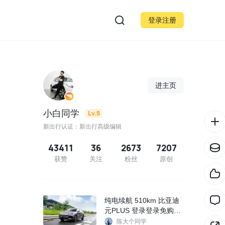
登录注册
进主页
小白同学
Lv.5
新出行认证：新出行高级编辑
43411
36
2673
7207
获赞
关注
粉丝
原创
纯电续航 510km 比亚迪
元PLUS 登录登录免购置
税目录
陈大个同学