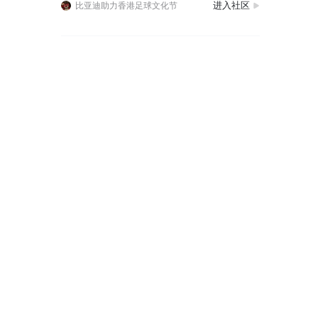
进入社区
比亚迪助力香港足球文化节
最近被腾势Z9S狠狠种草啦，作为一台和百万超跑技术同源的科技豪华智能轿车，真的把日常出行的幸福感狠狠拿捏住了！腾势Z9S的“S”代表着超级，集齐了十大全球第一顶
比亚迪不仅车多，代言人也多！秦MAX是为年轻人量身打造的新时代座驾，张婧仪代言比亚迪秦MAX，大有不同 尽秦MAX
比亚迪助力香港足球文化节