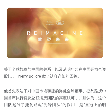
关于全球战略与中国的关系，以及从明年起在中国开放合资
股比，Thierry Bolloré 做了认真详细的回答。
他首先表达了对中国市场和捷豹路虎全球董事、捷豹路虎中
国首席执行官及总裁潘庆团队的高度认可，并且认为，这个
团队起到了捷豹路虎“先锋团队”的作用，是“皇冠上的明