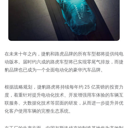
在未来十年之内，捷豹和路虎品牌的所有车型都将提供纯电
动版本。届时约六成的路虎车型将已实现零尾气排放，而捷
豹品牌也已成为一个全面电动化的豪华汽车品牌。
根据战略规划，捷豹路虎将持续每年约 25 亿英镑的投资力
度，着重针对提升电动化技术、开发增强用车体验的车辆互
联服务、大数据化技术等层面的研发，从而进一步提升并优
化客户使用车辆的完整生态系统。