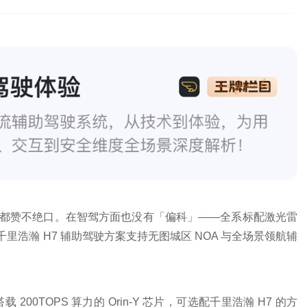
能力都赞不绝口。在智驾方面也没有「偏科」——全系标配激光雷
，其千里浩瀚 H7 辅助驾驶方案支持无图城区 NOA 与全场景领航辅
00TOPS 算力的 Orin-Y 芯片，可选配千里浩瀚 H7 的方