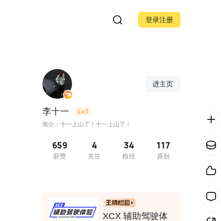
登录注册
进主页
李十一
Lv.1
简介：十一上山了！十一上山了！
659
4
34
117
获赞
关注
粉丝
原创
XCX 辅助驾驶体