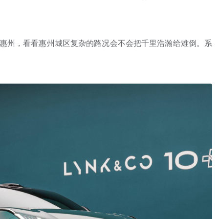
到了惠州，看看惠州城区复杂的路况会不会把千里浩瀚给难倒。系