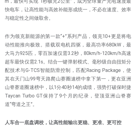
m，最快可实现“1秒极充2公里”，成为全球量产充电速度最
快电车，让高性能与高效补能形成统一，不必在速度、效率
与稳定性之间做取舍。
作为领克新能源的第一款“+”系列产品，领克10+更是将电
动性能推向极致。搭载双电机四驱，最高功率680kW，最
大马力925匹，零百加速仅需3.2秒，80km/h-120km/h高速
超车最快仅需2.1s。结合一键弹射模式、毫秒级自由扭矩分
配技术与G-TCS智能防滑控制，匹配Racing Package，使
其在天门山99弯天路爬山赛圈速榜中拿下第一，更在亚洲
山脊赛道圈速榜中，以1分40秒14的成绩，强势打破保时捷
Taycan Turbo GT保持了9个月的纪录，登顶亚洲山脊赛
道“弯道之王”。
人车合一底盘调校，让高性能输出更稳、更准、更可控