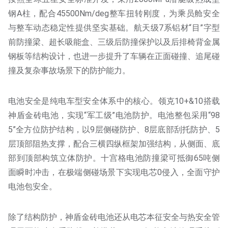
钢A柱，配合45500Nm/deg整车扭转刚度，为乘员舱安全
与整车动态稳定性提供坚实基础。航天级7系铝材“目”字型
前防撞梁、超长吸能盒、三级后防撞保护以及后排椅背金属
钢板等结构设计，也进一步提升了车辆在正面碰撞、追尾碰
撞及复杂事故场景下的防护能力。
电池安全是纯电车型安全体系中的核心。领克10+&10搭载
神盾金砖电池，实现“军工级”电池防护。电池整包采用“98
5”全方位防护结构，以9层侧碰防护、8层底部刮托防护、5
层顶部阻热支撑，配合三横四纵框架加强结构，从侧面、底
部到顶部构筑立体防护。十宫格电池防撞梁可抵御65吨侧
面瞬时冲击，在极端侧碰场景下实现电芯0侵入，全面守护
电池包安全。
除了结构防护，神盾金砖电池还从电芯本征安全与热安全管