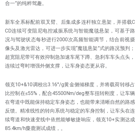
合一”的纯粹驾趣。
新车全系标配前双叉臂、后集成多连杆独立悬架，并搭载C
CD连续可变阻尼电控减振系统与智能魔毯悬架，可基于路
况与驾驶状态每秒进行2000次高频智能调节，结合前视摄
像头及激光雷达，可进一步实现“魔毯悬架”式的路况预判；
超宽阻尼带可有效抑制急加速车尾下蹲、急刹车车头点头，
连续过弯时增强外侧支撑，让车身姿态更从容。
领克10+&10调校出3.16°/g黄金侧倾梯度，并将载荷转移占
比控制在≤55%，配合45500Nm/deg整车扭转刚度，让车辆
在弯道中既能保持稳定车身姿态，也能带来清晰自然的路感
反馈。精准线性的转向系统与稳定的车身控制，让车头在连
续弯道和快速变线中依然能够敏捷响应，领克10+实测达成
85.4km/h麋鹿测试成绩，。