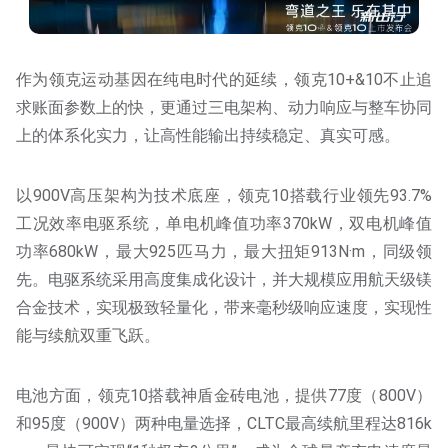
作为领克运动基因在纯电时代的延续，领克10+&10不止追
求账面参数上的快，更通过三电架构、动力响应与整车协同
上的体系化实力，让高性能输出持续稳定、真实可感。
以900V高压架构为技术底座，领克10搭载行业领先93.7%
工况效率电驱系统，单电机峰值功率370kW，双电机峰值
功率680kW，最大925匹马力，最大扭矩913N·m，同级领
先。电驱系统采用高度集成化设计，并大规模应用航天级镁
合金技术，实现极致轻量化，带来毫秒级响应速度，实现性
能与续航双重飞跃。
电池方面，领克10搭载神盾金砖电池，提供77度（800V）
和95度（900V）两种电量选择，CLTC最高续航里程达816k