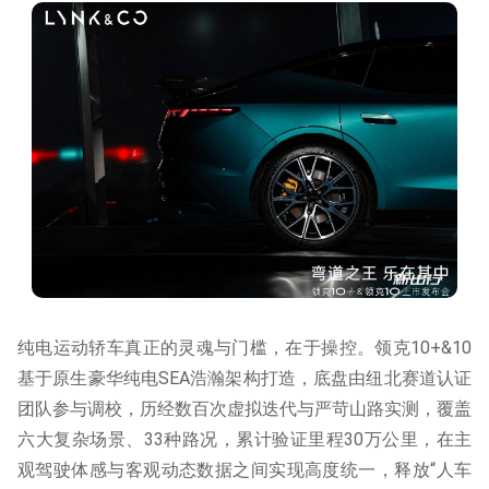
纯电运动轿车真正的灵魂与门槛，在于操控。领克10+&10
基于原生豪华纯电SEA浩瀚架构打造，底盘由纽北赛道认证
团队参与调校，历经数百次虚拟迭代与严苛山路实测，覆盖
六大复杂场景、33种路况，累计验证里程30万公里，在主
观驾驶体感与客观动态数据之间实现高度统一，释放“人车