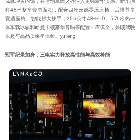
属脉冲黄内饰，在运动基因之外注入更强豪华质感。新车拥
有4.8㎡整车套内面积，配合四座云感零压座椅，后排尊享
宽适座椅、智能超大扶手，25.6英寸AR-HUD、5.7L冷热一
体车载冰箱和哈曼卡顿豪华音响等配置一应俱全，兼顾驾驶
乐趣与高品质乘坐体验。yufeng
冠军纪录加身，三电实力释放高性能与高效补能