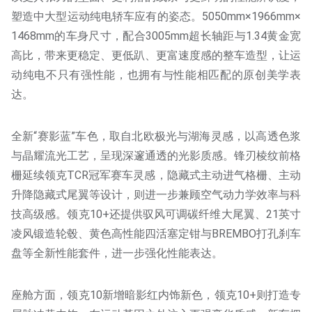
塑造中大型运动纯电轿车应有的姿态。5050mm×1966mm×
1468mm的车身尺寸，配合3005mm超长轴距与1.34黄金宽
高比，带来更稳定、更低趴、更富速度感的整车造型，让运
动纯电不只有强性能，也拥有与性能相匹配的原创美学表
达。
全新“赛影蓝”车色，取自北欧极光与湖海灵感，以高透色浆
与晶耀流光工艺，呈现深邃通透的光影质感。锋刃棱纹前格
栅延续领克TCR冠军赛车灵感，隐藏式主动进气格栅、主动
升降隐藏式尾翼等设计，则进一步兼顾空气动力学效率与科
技高级感。领克10+还提供驭风可调碳纤维大尾翼、21英寸
凌风锻造轮毂、黄色高性能四活塞定钳与BREMBO打孔刹车
盘等全新性能套件，进一步强化性能表达。
座舱方面，领克10新增暗影红内饰新色，领克10+则打造专