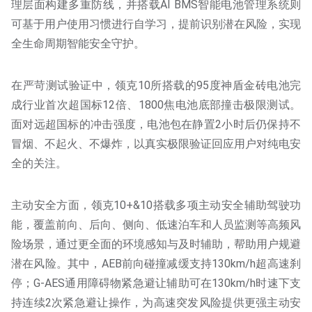
理层面构建多重防线，并搭载AI BMS智能电池管理系统则
可基于用户使用习惯进行自学习，提前识别潜在风险，实现
全生命周期智能安全守护。
在严苛测试验证中，领克10所搭载的95度神盾金砖电池完
成行业首次超国标12倍、1800焦电池底部撞击极限测试。
面对远超国标的冲击强度，电池包在静置2小时后仍保持不
冒烟、不起火、不爆炸，以真实极限验证回应用户对纯电安
全的关注。
主动安全方面，领克10+&10搭载多项主动安全辅助驾驶功
能，覆盖前向、后向、侧向、低速泊车和人员监测等高频风
险场景，通过更全面的环境感知与及时辅助，帮助用户规避
潜在风险。其中，AEB前向碰撞减缓支持130km/h超高速刹
停；G-AES通用障碍物紧急避让辅助可在130km/h时速下支
持连续2次紧急避让操作，为高速突发风险提供更强主动安