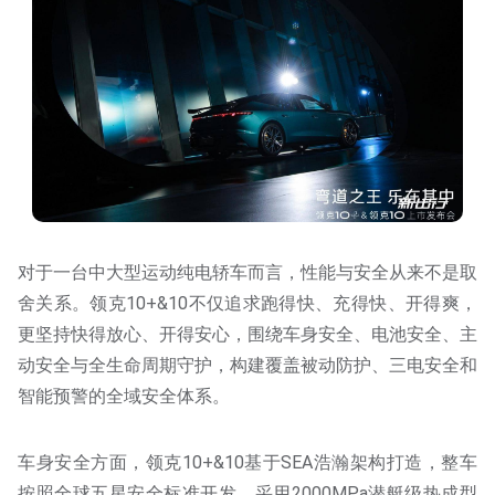
对于一台中大型运动纯电轿车而言，性能与安全从来不是取
舍关系。领克10+&10不仅追求跑得快、充得快、开得爽，
更坚持快得放心、开得安心，围绕车身安全、电池安全、主
动安全与全生命周期守护，构建覆盖被动防护、三电安全和
智能预警的全域安全体系。
车身安全方面，领克10+&10基于SEA浩瀚架构打造，整车
按照全球五星安全标准开发，采用2000MPa潜艇级热成型