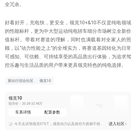
全冗余。
好看好开，充电快，更安全，领克10+&10不仅是纯电领域
的性能标杆，更为中大型运动纯电轿车细分市场树立全新价
值标杆。带着对赛道的理解，同时也满载着对全家人的照
顾，以“动力性能之上”的全维实力，将赛道基因转化为日常
可感知、可信赖、可持续享受的高品质出行体验，为追求驾
控乐趣与生活品质的用户带来更具领克特色的纯电选择。
新出行综合社区
领克10
领克10
指导价：20.28-32.98万
车系详情
配置参数
进入社区
今天去试驾领克07GT，感觉动力以及操控方面都不错，车内的空间也够宽敞，配置方面也挑不出来毛病。结合自己的预算感觉四驱Ultra的配置很好，各种功能直接拉满，完
要是买四驱Ultra不选装，感觉有点浪费了，领克07GT最帅气的姿态就是有尾翼。可要是选装的话就有点超预算。哪怕只是选个轮毂跟猎风套件，落地也得奔着18万大去了
试驾了一下，感觉还蛮不错。现在有点小纠结，各位帮着分析一下。试驾的车型是两驱Ultra，我觉得配置完全可以满足我的需求了。可很多人都说四驱Ultra才是领克07