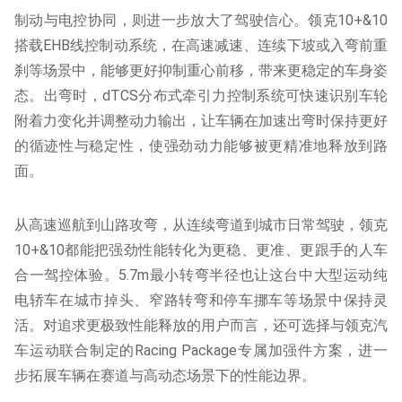
制动与电控协同，则进一步放大了驾驶信心。领克10+&10
搭载EHB线控制动系统，在高速减速、连续下坡或入弯前重
刹等场景中，能够更好抑制重心前移，带来更稳定的车身姿
态。出弯时，dTCS分布式牵引力控制系统可快速识别车轮
附着力变化并调整动力输出，让车辆在加速出弯时保持更好
的循迹性与稳定性，使强劲动力能够被更精准地释放到路
面。
从高速巡航到山路攻弯，从连续弯道到城市日常驾驶，领克
10+&10都能把强劲性能转化为更稳、更准、更跟手的人车
合一驾控体验。5.7m最小转弯半径也让这台中大型运动纯
电轿车在城市掉头、窄路转弯和停车挪车等场景中保持灵
活。对追求更极致性能释放的用户而言，还可选择与领克汽
车运动联合制定的Racing Package专属加强件方案，进一
步拓展车辆在赛道与高动态场景下的性能边界。