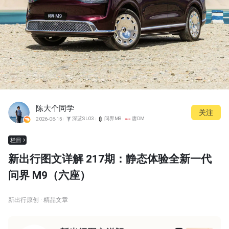
陈大个同学
关注
深蓝SL03
问界M8
唐DM
2026-06-15
栏目
新出行图文详解 217期：静态体验全新一代
问界 M9（六座）
新出行原创 · 精品文章