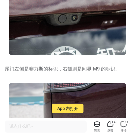
尾门左侧是赛力斯的标识，右侧则是问界 M9 的标识。
App 内打开
14
11
说点什么吧~
赞赏
点赞
评论