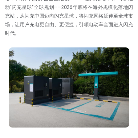
动“闪充星球”全球规划——2026年底将在海外规模化落地闪
充站，从闪充中国迈向闪充星球，将闪充网络延伸至全球市
场，让用户充电更自由、更便捷，引领电动车全面进入闪充
时代。