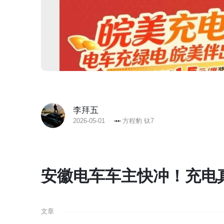
李拜五
2026-05-01
方程豹 钛7
安徽电车车主快冲！充电
文章