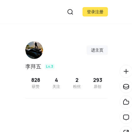
登录注册
进主页
李拜五
Lv.3
828
4
2
293
获赞
关注
粉丝
原创