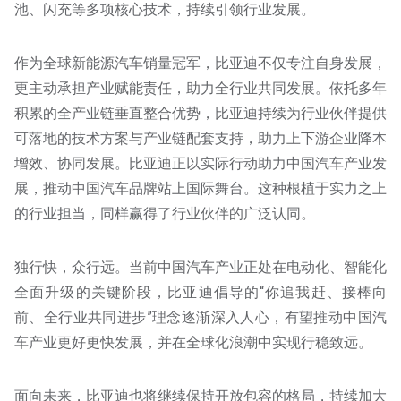
池、闪充等多项核心技术，持续引领行业发展。
作为全球新能源汽车销量冠军，比亚迪不仅专注自身发展，
更主动承担产业赋能责任，助力全行业共同发展。依托多年
积累的全产业链垂直整合优势，比亚迪持续为行业伙伴提供
可落地的技术方案与产业链配套支持，助力上下游企业降本
增效、协同发展。比亚迪正以实际行动助力中国汽车产业发
展，推动中国汽车品牌站上国际舞台。这种根植于实力之上
的行业担当，同样赢得了行业伙伴的广泛认同。
独行快，众行远。当前中国汽车产业正处在电动化、智能化
全面升级的关键阶段，比亚迪倡导的“你追我赶、接棒向
前、全行业共同进步”理念逐渐深入人心，有望推动中国汽
车产业更好更快发展，并在全球化浪潮中实现行稳致远。
面向未来，比亚迪也将继续保持开放包容的格局，持续加大