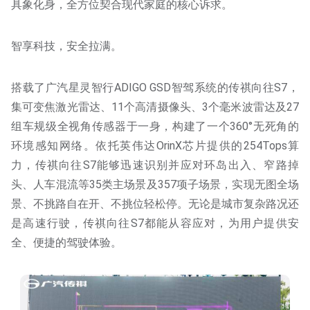
具象化身，全方位契合现代家庭的核心诉求。
智享科技，安全拉满。
搭载了广汽星灵智行ADIGO GSD智驾系统的传祺向往S7，
集可变焦激光雷达、11个高清摄像头、3个毫米波雷达及27
组车规级全视角传感器于一身，构建了一个360°无死角的
环境感知网络。依托英伟达OrinX芯片提供的254Tops算
力，传祺向往S7能够迅速识别并应对环岛出入、窄路掉
头、人车混流等35类主场景及357项子场景，实现无图全场
景、不挑路自在开、不挑位轻松停。无论是城市复杂路况还
是高速行驶，传祺向往S7都能从容应对，为用户提供安
全、便捷的驾驶体验。