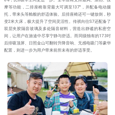
摩等功能，二排座椅靠背最大可调至137°，并配备电动腿
托，带来头等舱般的舒适体验。后排座椅还可一键放倒，秒
变2米大床，极大提升了空间灵活性。传祺向往S7还配备了
双层夹胶隔音玻璃及多处隔音材料，营造出静谧的私密空
间，让用户在旅途中尽享宁静与舒适。而同级独有的17.3吋
后排吸顶屏、日照金山可翻转升降音响、无感电吸门等豪华
配置，则进一步为用户带来前所未有的舒适享受。