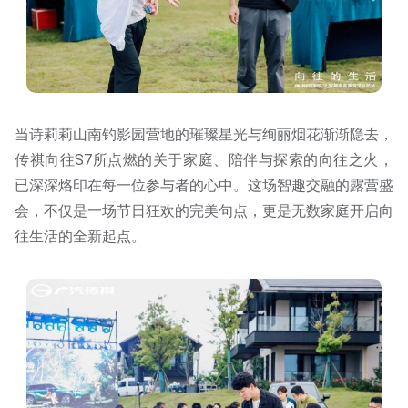
当诗莉莉山南钓影园营地的璀璨星光与绚丽烟花渐渐隐去，
传祺向往S7所点燃的关于家庭、陪伴与探索的向往之火，
已深深烙印在每一位参与者的心中。这场智趣交融的露营盛
会，不仅是一场节日狂欢的完美句点，更是无数家庭开启向
往生活的全新起点。