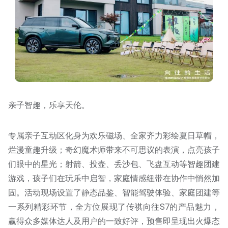
亲子智趣，乐享天伦。
专属亲子互动区化身为欢乐磁场、全家齐力彩绘夏日草帽，
烂漫童趣升级；奇幻魔术师带来不可思议的表演，点亮孩子
们眼中的星光；射箭、投壶、丢沙包、飞盘互动等智趣团建
游戏，孩子们在玩乐中启智，家庭情感纽带在协作中悄然加
固。活动现场设置了静态品鉴、智能驾驶体验、家庭团建等
一系列精彩环节，全方位展现了传祺向往S7的产品魅力，
赢得众多媒体达人及用户的一致好评，预售即呈现出火爆态