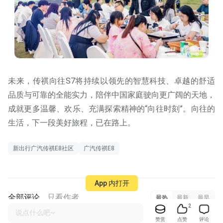
未来，传祺向往S7将持续以领先的智慧科技、卓越的舒适
品质与可靠的全能实力，陪伴中国家庭驶向更广阔的天地，
成就更多温馨、欢乐、充满探索精神的“向往时刻”。向往的
生活，下一段美好旅程，已在路上。
新出行广汽传祺E8社区
广汽传祺E8
App 内打开
全部评论
只看作者
最热
最新
最早
2
说点什么吧~
赞赏
点赞
评论