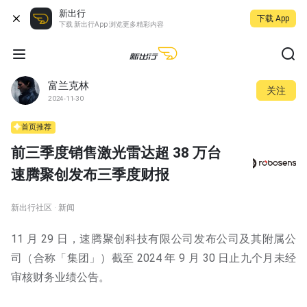
新出行
下载 App
下载 新出行App 浏览更多精彩内容
富兰克林
关注
2024-11-30
首页推荐
前三季度销售激光雷达超 38 万台
速腾聚创发布三季度财报
新出行社区 · 新闻
11 月 29 日，速腾聚创科技有限公司发布公司及其附属公
司（合称「集团」）截至 2024 年 9 月 30 日止九个月未经
审核财务业绩公告。