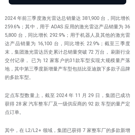
2024 年前三季度激光雷达总销量达 381,900 台，同比增长
259.6%；其中，用于 ADAS 应用的激光雷达产品销量为 36
5,800 台，同比增长 292.9%；用于机器人及其他的激光雷
达产品销量为 16,100 台，同比增长 22.9%；截至三季度
末，集团激光雷达历史累计总销量突破 72 万台， 刷新行业
交付记录， 已为 12 家客户的31款车型实现大规模量产落
地，其中第三季度新增量产车型包括比亚迪旗下多款子品牌
的多款车型。
定点车型数量上，截至 2024 年 11 月 29 日，集团已成功
获得 28 家 汽车整车厂及一级供应商的 92 款 车型的量产定
点订单。
其中，在 L2/L2+ 领域，集团已获得 7 家整车厂的多款新增