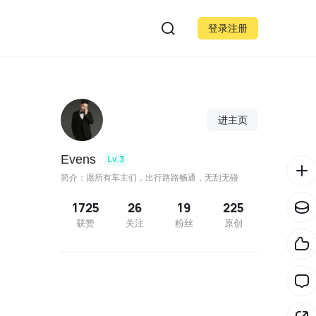
登录注册
进主页
Evens
Lv.3
简介：愿所有车主们，出行路路畅通，无刮无碰
1725
26
19
225
获赞
关注
粉丝
原创