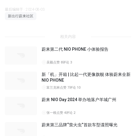
最后编辑于 · 2024-08-03
新出行蔚来社区
相关内容
蔚来第二代 NIO PHONE 小体验报告
10:42
吴颖
点赞 8
评论 3
新「机」开箱 | 比起一代更像旗舰 体验蔚来全新
NIO PHONE
14:49
富兰克林
点赞 7
评论 10
蔚来 NIO Day 2024 举办地落户羊城广州
张一根
点赞 4
评论 2
蔚来第三品牌“萤火虫”首款车型谍照曝光