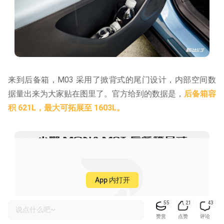
来到后备箱，M03 采用了掀背式的尾门设计，内部空间数
据量出来为大家贴在图里了。官方给到的数据是，
后备箱容
积 621L，最大可拓展至 1603L。
App 内打开
55
21
43
说点什么吧~
赞赏
点赞
评论