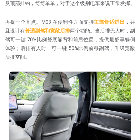
及顶部挂钩，简简单单，对于这个级别电车来说正常发挥。
再提一个亮点。M03 在便利性方面支持
主驾舒适进出
，并
且设计有
舒适副驾和宽敞后排
两个功能。当后排无人时，副
驾可一键 70%比例舒展靠背和前后位置，提供最舒享躺倒
体验；后排有人时，可一键 50%比例前移副驾，升级宽敞
后排空间。