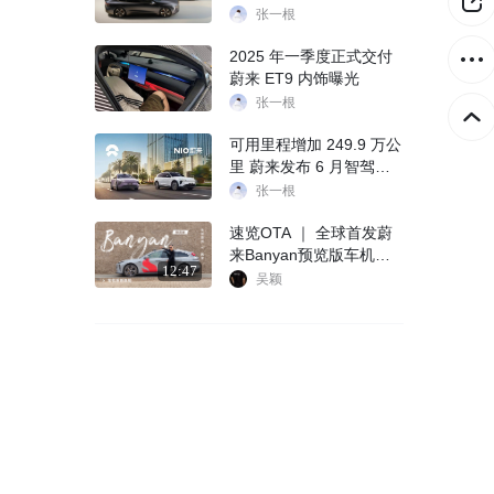
张一根
2025 年一季度正式交付
蔚来 ET9 内饰曝光
张一根
可用里程增加 249.9 万公
里 蔚来发布 6 月智驾运
营报告
张一根
速览OTA ｜ 全球首发蔚
来Banyan预览版车机系
12:47
统体验
吴颖