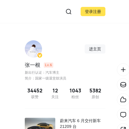
登录注册
进主页
张一根
Lv.6
新出行认证：汽车博主
简介：国家一级退堂鼓演员
34452
12
1043
5382
获赞
关注
粉丝
原创
蔚来汽车 6 月交付新车
21209 台