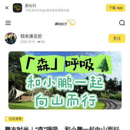
新出行
下载 App
下载 新出行App 浏览更多精彩内容
我有播音腔
关注
2024-07-01
G6
社区推荐
鹏友时光｜“森”呼吸，和小鹏一起向山而行