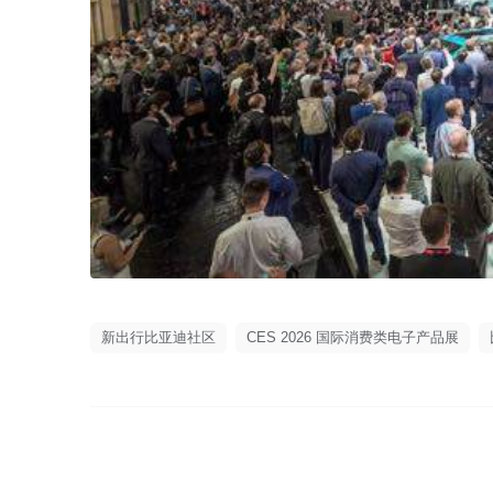
新出行比亚迪社区
CES 2026 国际消费类电子产品展