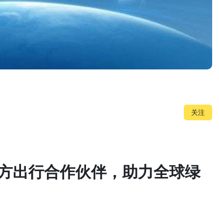
关注
官方出行合作伙伴，助力全球绿