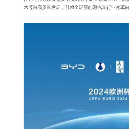
术迈向高质量发展，引领全球新能源汽车行业变革