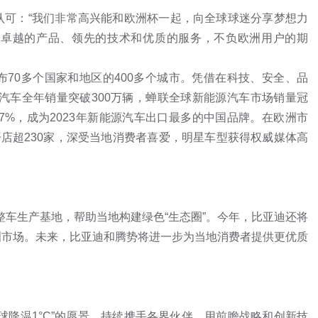
认可：“我们非常高兴能和欧洲杯一起，向全球球迷分享梦想力
借卓越的产品、领先的技术和优质的服务，不负欧洲用户的期
70多个国家和地区的400多个城市。凭借在科技、安全、品
源汽车全年销量突破300万辆，蝉联全球新能源汽车市场销量冠
7%，成为2023年新能源汽车出口最多的中国品牌。在欧洲市
开店超230家，深受当地消费者喜爱，明星车型获得权威媒体高
车整车生产基地，帮助当地构建绿色“生态圈”。今年，比亚迪还将
洲市场。未来，比亚迪和腾势将进一步为当地消费者提供更优质
球降温1°C”的愿景，持续携手各界伙伴，用前瞻战略和创新技