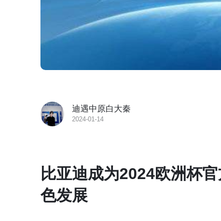
迪遇中原白大秦
2024-01-14
比亚迪成为2024欧洲杯
色发展