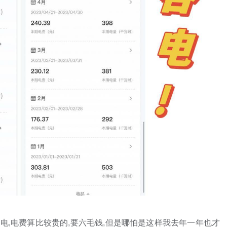
谷电,电费算比较贵的,要六毛钱,但是哪怕是这样我去年一年也才