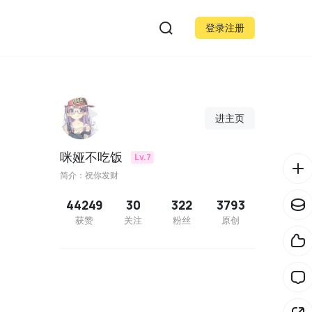
登录注册
进主页
咪娅不吃饭
Lv.7
简介：祝你发财
44249
30
322
3793
获赞
关注
粉丝
原创