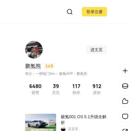
登录注册
进主页
鹏氪熊
Lv.5
简介：一脚电门biu～ 极氪APP：鹏氪熊
6480
39
117
912
获赞
关注
粉丝
原创
极氪001 OS 5.1升级全解
析
豆豆车