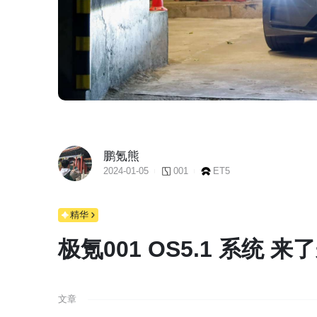
鹏氪熊
2024-01-05
001
ET5
精华
极氪001 OS5.1 系统 
文章