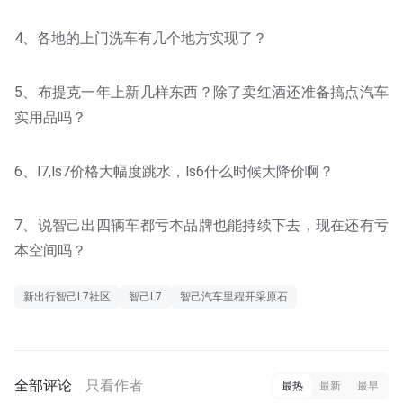
4、各地的上门洗车有几个地方实现了？
5、布提克一年上新几样东西？除了卖红酒还准备搞点汽车
实用品吗？
6、l7,ls7价格大幅度跳水，ls6什么时候大降价啊？
7、说智己出四辆车都亏本品牌也能持续下去，现在还有亏
本空间吗？
新出行智己L7社区
智己L7
智己汽车里程开采原石
全部评论
只看作者
最热
最新
最早