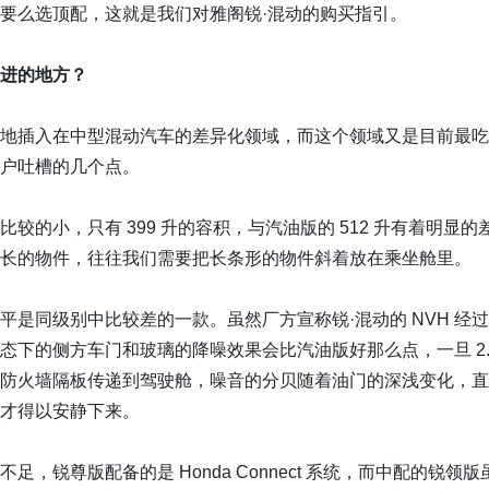
要么选顶配，这就是我们对雅阁锐·混动的购买指引。
进的地方？
地插入在中型混动汽车的差异化领域，而这个领域又是目前最吃
户吐槽的几个点。
较的小，只有 399 升的容积，与汽油版的 512 升有着明显
长的物件，往往我们需要把长条形的物件斜着放在乘坐舱里。
平是同级别中比较差的一款。虽然厂方宣称锐·混动的 NVH 经
态下的侧方车门和玻璃的降噪效果会比汽油版好那么点，一旦 2.
防火墙隔板传递到驾驶舱，噪音的分贝随着油门的深浅变化，直
才得以安静下来。
足，锐尊版配备的是 Honda Connect 系统，而中配的锐领