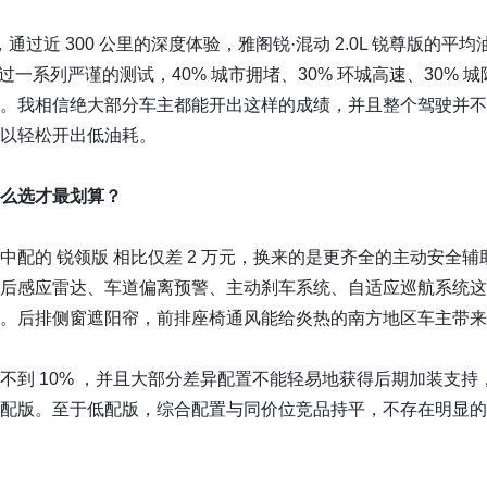
通过近 300 公里的深度体验，雅阁锐·混动 2.0L 锐尊版的平均油
。通过一系列严谨的测试，40% 城市拥堵、30% 环城高速、30%
。我相信绝大部分车主都能开出这样的成绩，并且整个驾驶并不
以轻松开出低油耗。
么选才最划算？
中配的 锐领版 相比仅差 2 万元，换来的是更齐全的主动安全
后感应雷达、车道偏离预警、主动刹车系统、自适应巡航系统这
。后排侧窗遮阳帘，前排座椅通风能给炎热的南方地区车主带来
到 10% ，并且大部分差异配置不能轻易地获得后期加装支持，
配版。至于低配版，综合配置与同价位竞品持平，不存在明显的