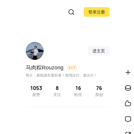
登录注册
进主页
马肉粽Rouzong
Lv.1
简介：新能源车爱好者！智驾出行、新出行！
1053
8
16
76
获赞
关注
粉丝
原创