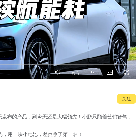
1x
高清
静
画
播
全
音
质
放
屏
速
度
关注
天发布的产品，到今天还是大幅领先！小鹏只顾着营销智驾，
先，用一块小电池，差点拿了第一名！
