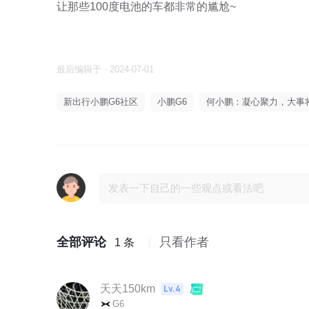
让那些100度电池的车都非常的尴尬~

最后编辑于 · 2024-07-01
新出行小鹏G6社区
小鹏G6
何小鹏：凝心聚力，大事
全部评论
只看作者
1 条
天天150km
Lv.4
G6