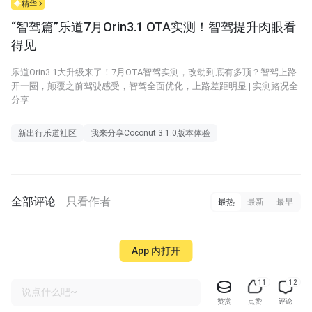
精华
“智驾篇”乐道7月Orin3.1 OTA实测！智驾提升肉眼看
得见
乐道Orin3.1大升级来了！7月OTA智驾实测，改动到底有多顶？智驾上路
开一圈，颠覆之前驾驶感受，智驾全面优化，上路差距明显 | 实测路况全
分享
新出行乐道社区
我来分享Coconut 3.1.0版本体验
全部评论
只看作者
最热
最新
最早
App 内打开
11
12
说点什么吧~
赞赏
点赞
评论