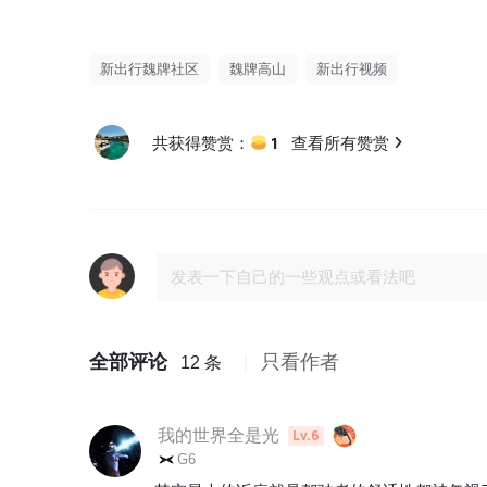
新出行魏牌社区
魏牌高山
新出行视频
1
共获得赞赏：
查看所有赞赏
全部评论
只看作者
12 条
我的世界全是光
Lv.6
G6