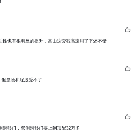
了
适性也有很明显的提升，高山这套我高速用了下还不错
，但是腰和屁股受不了
侧滑移门，双侧滑移门要上到顶配32万多