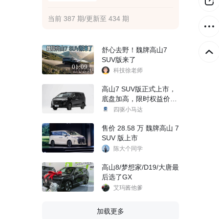
当前 387 期/更新至 434 期
舒心去野！魏牌高山7
SUV版来了
01:09
科技徐老师
高山7 SUV版正式上市，
底盘加高，限时权益价
27.08万元
四驱小马达
售价 28.58 万 魏牌高山 7
SUV 版上市
陈大个同学
高山8/梦想家/D19/大唐最
后选了GX
艾玛酱他爹
加载更多