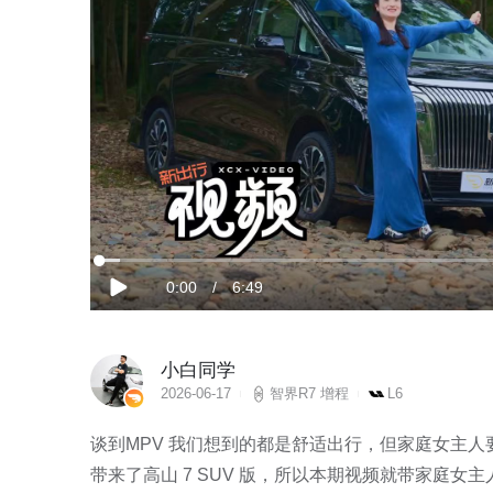
加
载
当
0:00
/
时
6:49
完
播
成
:
放
2.41%
前
长
小白同学
时
2026-06-17
智界R7 增程
L6
间
谈到MPV 我们想到的都是舒适出行，但家庭女主
带来了高山 7 SUV 版，所以本期视频就带家庭女主人