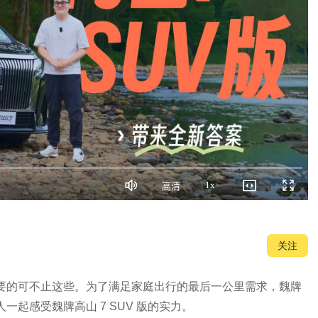
1x
高清
静
画
播
全
音
质
放
屏
速
度
关注
人要的可不止这些。为了满足家庭出行的最后一公里需求，魏牌
一起感受魏牌高山 7 SUV 版的实力。
