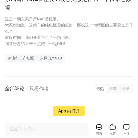
道
这是一辆东风日产NX8增程版。
大家都知道，这款车的纯电版卖的挺好，那么这个增程版的主要卖点是什
么？
前段时间，我们开着它走了一趟川西。
我觉得总结下来三点吧。一起聊聊。
新出行日产社区
东风日产NX8
全部评论
只看作者
最热
最新
最早
App 内打开
说点什么吧~
赞赏
点赞
评论