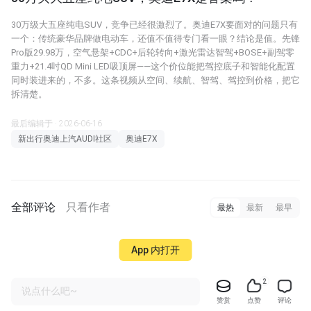
30万级大五座纯电SUV，竞争已经很激烈了。奥迪E7X要面对的问题只有
一个：传统豪华品牌做电动车，还值不值得专门看一眼？结论是值。先锋
Pro版29.98万，空气悬架+CDC+后轮转向+激光雷达智驾+BOSE+副驾零
重力+21.4吋QD Mini LED吸顶屏——这个价位能把驾控底子和智能化配置
同时装进来的，不多。这条视频从空间、续航、智驾、驾控到价格，把它
拆清楚。
最后编辑于 · 2026-06-16
新出行奥迪上汽AUDI社区
奥迪E7X
全部评论
只看作者
最热
最新
最早
App 内打开
2
说点什么吧~
赞赏
点赞
评论