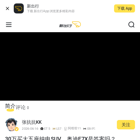
新出行
下载 App
下载 新出行App 浏览更多精彩内容
简介
评论
0
张抗抗KK
关注
阿维塔11
2026-06-16
ET5
LS7
G9/P7
30万买大五座纯电SUV，奥迪E7X是答案吗？