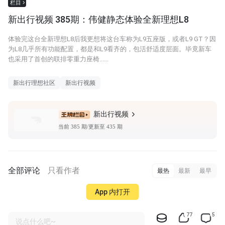
栏目
新出行视频 385期：伟健静态体验全新理想L8
体验完这台全新理想L8后我更想将这台车称为L9五座版，或者L9 GT？因
为L8几乎所有功能配置，都是和L9看齐的，包活舒适度层面。毕竟新车
也采用了首创的联排零重力座椅......
新出行理想社区
新出行视频
新出行视频
当前 385 期/更新至 435 期
全部评论
只看作者
最热
最新
最早
App 内打开
77
5
说点什么吧~