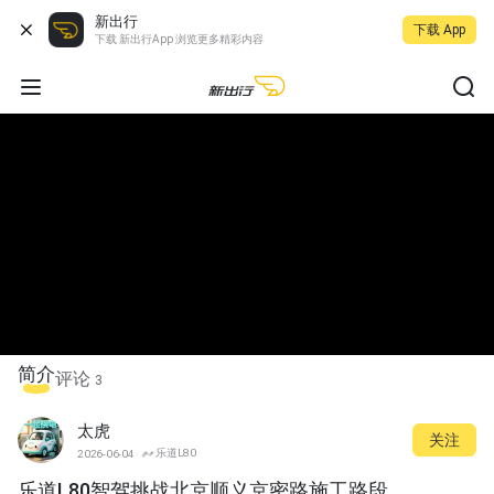
新出行
下载 App
下载 新出行App 浏览更多精彩内容
简介
评论
3
太虎
关注
乐道L80
2026-06-04
乐道L80智驾挑战北京顺义京密路施工路段