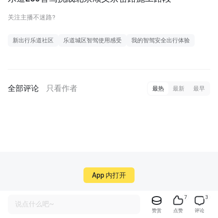
关注主播不迷路?
新出行乐道社区
乐道城区智驾使用感受
我的智驾安全出行体验
全部评论
只看作者
最热
最新
最早
App 内打开
7
3
说点什么吧~
赞赏
点赞
评论