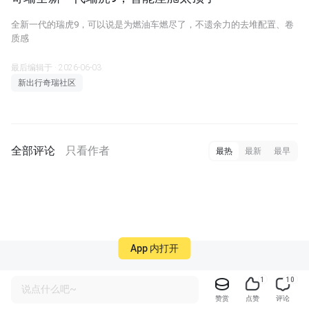
全新一代的瑞虎9，可以说是为燃油车燃尽了，不遗余力的去堆配置、卷
质感
最后编辑于 · 2026-06-03
新出行奇瑞社区
全部评论
只看作者
最热
最新
最早
App 内打开
1
10
说点什么吧~
赞赏
点赞
评论