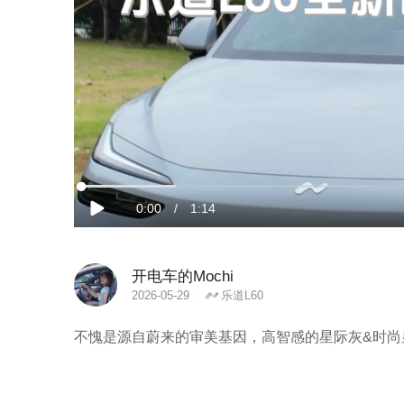
加
载
当
0:00
/
时
1:14
完
播
成
:
放
13.36%
前
长
开电车的Mochi
时
2026-05-29
乐道L60
间
不愧是源自蔚来的审美基因，高智感的星际灰&时尚