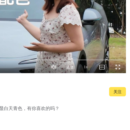
1x
高清
静
画
播
全
音
质
放
屏
速
度
关注
显白天青色，有你喜欢的吗？
