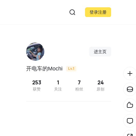
登录注册
进主页
开电车的Mochi
Lv.1
253
1
7
24
获赞
关注
粉丝
原创