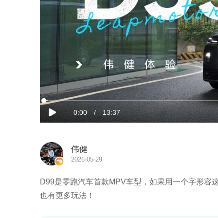
加
载
当
0:00
/
时
13:37
完
播
成
:
放
1.21%
前
长
伟健
时
2026-05-29
间
D99是零跑汽车首款MPV车型，如果用一个字形容
也有更多玩法！
