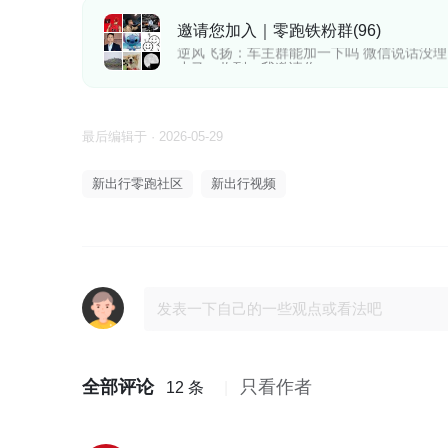
逆风飞扬：@小马
邀请您加入｜零跑铁粉群(96)
逆风飞扬：车主群能加一下吗 微信说话没理
小马：收到。我邀请你
是李不是lee：微信也拉一下我@小马
小马：好嘞
逆风飞扬：@小马
最后编辑于 · 2026-05-29
新出行零跑社区
新出行视频
全部评论
只看作者
12 条