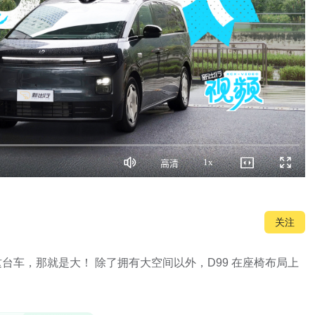
1x
高清
静
画
播
全
音
质
放
屏
速
度
关注
这台车，那就是大！ 除了拥有大空间以外，D99 在座椅布局上