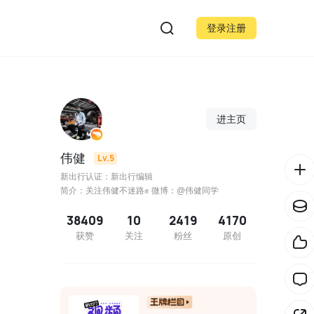
登录注册
进主页
伟健
Lv.5
新出行认证：新出行编辑
简介：关注伟健不迷路✊ 微博：@伟健同学
38409
10
2419
4170
获赞
关注
粉丝
原创