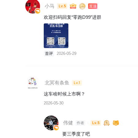
小马
Lv.5
置顶
欢迎扫码回复“零跑D99”进群
首评
2026-05-29
北冥有条鱼
Lv.1
这车啥时候上市啊？
2026-05-30
伟健
Lv.5
作者
要三季度了吧