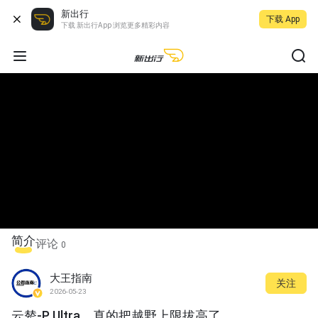
新出行
下载 App
下载 新出行App 浏览更多精彩内容
简介
评论
0
大王指南
关注
2026-05-23
云辇-P Ultra，真的把越野上限拔高了