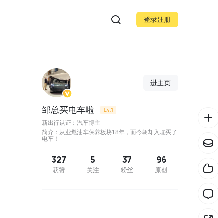
登录注册
进主页
邹总买电车啦
Lv.1
新出行认证：汽车博主
简介：从业燃油车保养板块18年，而今朝却入坑买了
电车！
327
5
37
96
获赞
关注
粉丝
原创