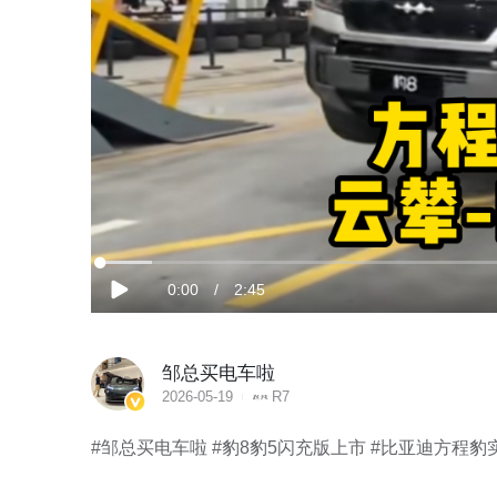
加
载
当
0:00
/
时
2:45
完
播
成
:
放
5.98%
前
长
邹总买电车啦
时
2026-05-19
R7
间
#邹总买电车啦 #豹8豹5闪充版上市 #比亚迪方程豹