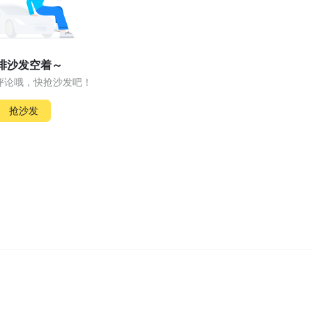
排沙发空着～
评论哦，快抢沙发吧！
抢沙发