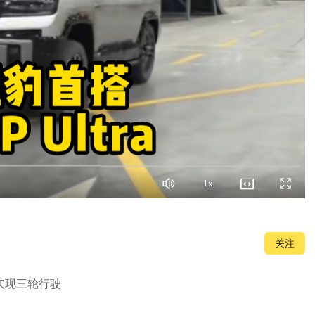
1x
静
播
全
音
放
屏
速
度
关注
实现三轮行驶
