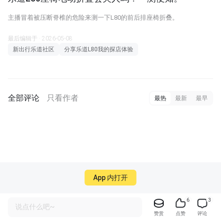
主播冒着被压断脊椎的危险来测一下L80的前后排座椅折叠。
最后编辑于 · 2026-05-08
新出行乐道社区
分享乐道L80我的探店体验
全部评论
只看作者
最热
最新
最早
App 内打开
6
3
说点什么吧~
赞赏
点赞
评论