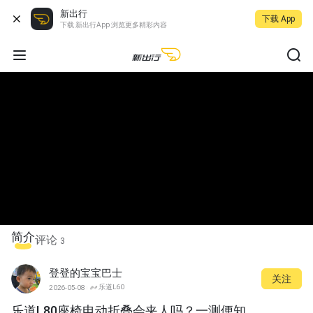
新出行
下载 App
下载 新出行App 浏览更多精彩内容
简介
评论
3
登登的宝宝巴士
关注
乐道L60
2026-05-08
乐道L80座椅电动折叠会夹人吗？一测便知。