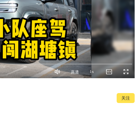
1x
高清
静
画
播
全
音
质
放
屏
速
度
关注