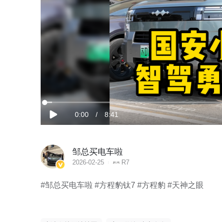
加
载
当
0:00
/
时
8:41
完
播
成
:
放
1.90%
前
长
邹总买电车啦
时
2026-02-25
R7
间
#邹总买电车啦 #方程豹钛7 #方程豹 #天神之眼
