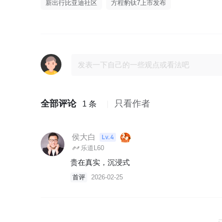
新出行比亚迪社区
方程豹钛7上市发布
全部评论
只看作者
1 条
侯大白
Lv.4
乐道L60
贵在真实，沉浸式
首评
2026-02-25