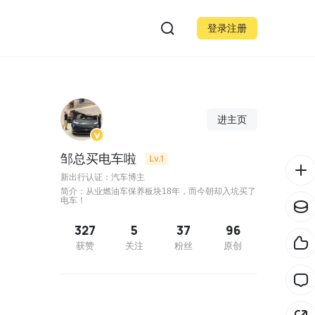
登录注册
进主页
邹总买电车啦
Lv.1
新出行认证：汽车博主
简介：从业燃油车保养板块18年，而今朝却入坑买了
电车！
327
5
37
96
获赞
关注
粉丝
原创