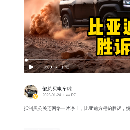
加
载
当
0:00
/
时
1:42
完
播
成
:
放
9.65%
前
长
邹总买电车啦
时
2026-01-24
R7
间
抵制黑公关还网络一片净土，比亚迪方程豹胜诉，姚十