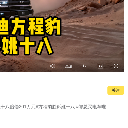
1x
高清
静
画
播
全
音
质
放
屏
速
度
关注
八赔偿201万元#方程豹胜诉姚十八 #邹总买电车啦
