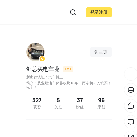
登录注册
进主页
邹总买电车啦
Lv.1
新出行认证：汽车博主
简介：从业燃油车保养板块18年，而今朝却入坑买了
电车！
327
5
37
96
获赞
关注
粉丝
原创