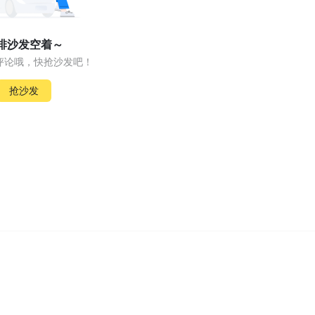
排沙发空着～
评论哦，快抢沙发吧！
抢沙发