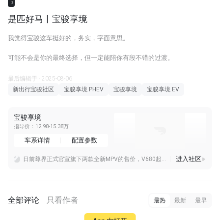
是匹好马丨宝骏享境
我觉得宝骏这车挺好的，务实，字面意思。
可能不会是你的最终选择，但一定能陪你有段不错的过渡。
最后编辑于 · 2025-08-06
新出行宝骏社区
宝骏享境 PHEV
宝骏享境
宝骏享境 EV
宝骏享境
指导价：12.98-15.38万
车系详情
配置参数
进入社区
日前尊界正式官宣旗下两款全新MPV的售价，V680起售价64.8万，V800起售价76.6万，相比此前预售的价格区间，两款车的起售价都有所下探，摆明了要在百万级
大家的华镜用智驾程度高吗一路上保守派的小艺认为我太保守了
再次和华境S相见，大家猜猜拍什么节目
全部评论
只看作者
最热
最新
最早