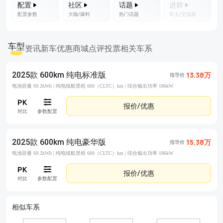
配置
社区
话题
进群
配置参数
大咖/爆料
热门话题
车主/交流群
车型
资讯
新车优惠
商城
点评
投票
相关车系
2025款 600km 纯电标准版
13.38万
指导价
电池容量 69.2kWh |
纯电续航里程 600（CLTC）km |
综合输出功率 186kW
报价/优惠
对比
参数配置
2025款 600km 纯电豪华版
15.38万
指导价
电池容量 69.2kWh |
纯电续航里程 600（CLTC）km |
综合输出功率 186kW
报价/优惠
对比
参数配置
相似车系