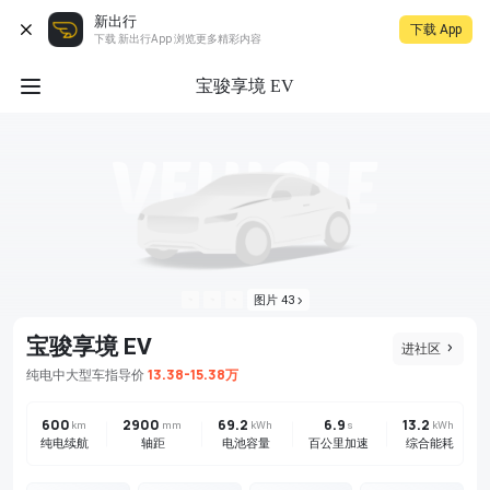
新出行
下载 App
下载 新出行App 浏览更多精彩内容
宝骏享境 EV
图片 43
宝骏享境 EV
进社区
13.38-15.38万
纯电
中大型车
指导价
600
2900
69.2
6.9
13.2
km
mm
kWh
s
kWh
纯电续航
轴距
电池容量
百公里加速
综合能耗