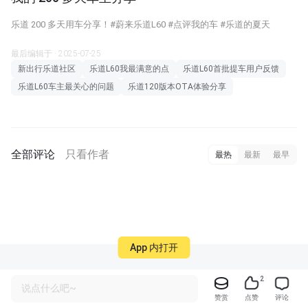
乐道 200 多天用车分享！#蔚来乐道L60 #点评我的车 #乐道的夏天
最后编辑于 · 2025-07-25
新出行乐道社区
乐道L60我最满意的点
乐道L60首批提车用户反馈
乐道L60车主最关心的问题
乐道120版本OTA体验分享
全部评论
只看作者
最热
最新
最早
App 内打开
2
说点什么吧~
赞赏
点赞
评论