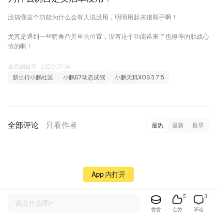
没搞懂这个功能为什么会有人说没用，明明用起来很顺手啊！
尤其是遇到一些犄角旮旯里的位置，没有这个功能谁来了也得停的胆战心
惊的啊！
最后编辑于 · 2025-07-04
新出行小鹏社区
小鹏G7动态试驾
小鹏天玑XOS 5.7.5
全部评论
只看作者
最热
最新
最早
App 内打开
5
3
说点什么吧~
赞赏
点赞
评论