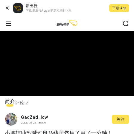
新出行
下载 App
下载 新出行App 浏览更多精彩内容
简介
评论
2
GadZad_low
关注
2025-06-25
G9
小鹏辅助驾驶过斑马线居然用了用了一分钟！