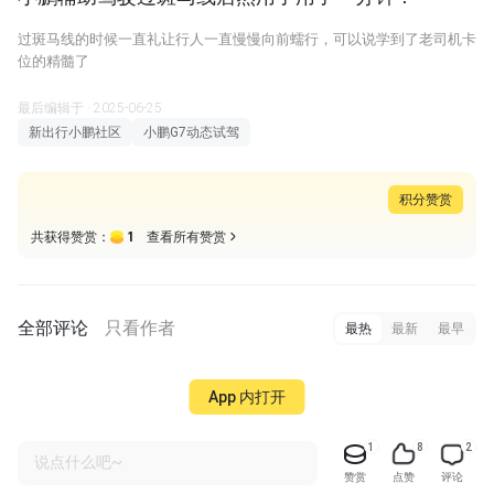
过斑马线的时候一直礼让行人一直慢慢向前蠕行，可以说学到了老司机卡
位的精髓了
最后编辑于 · 2025-06-25
新出行小鹏社区
小鹏G7动态试驾
积分赞赏
1
共获得赞赏：
查看所有赞赏
全部评论
只看作者
最热
最新
最早
App 内打开
1
8
2
说点什么吧~
赞赏
点赞
评论